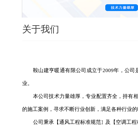
关于我们
鞍山建亨暖通有限公司成立于
2009
年，
公司
业。
本公司技术力量雄厚，专业配置齐全，持有
的施工案例，寻求不断行业创新，满足各种行业的
公司秉承【通风工程标准规范
及【空调工程
】